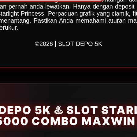
ngan pernah anda lewatkan. Hanya dengan depo
rlight Princess. Perpaduan grafik yang ciamik, fit
menantang. Pastikan Anda memahami aturan ma
erukur.
©2026 | SLOT DEPO 5K
DEPO 5K ♨️ SLOT STA
5000 COMBO MAXWIN H