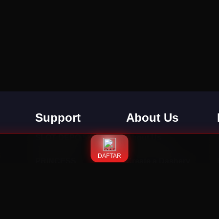
Support
About Us
SLOT DEPO 5K
About Us
STARLIGHT
Accessibility
DAFTAR
PRINCESS
Create a Dashery
STARLIGHT
Store
PRINCESS 1000
Careers
SL0T STARLIGHT
Hire an Artist
PRINCESS
Social Responsibility