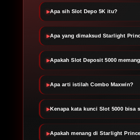
Apa sih Slot Depo 5K itu?
Apa yang dimaksud Starlight Prin
Apakah Slot Deposit 5000 memang
Apa arti istilah Combo Maxwin?
Kenapa kata kunci Slot 5000 bisa 
Apakah menang di Starlight Prince