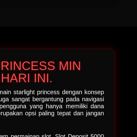
PRINCESS MIN
ARI INI.
in starlight princess dengan konsep
uga sangat bergantung pada navigasi
i pengguna yang hanya memiliki dana
rupakan opsi paling tepat dan jangan
am permainan slot, Slot Deposit 5000